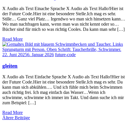
X Audio als Text Einache Sprache X Audio als Text Hallo!Hier ist
der Future Code.Hier ist eine besondere Stelle.Ich mag es sehr.
Stille… Ganz viel Platz… Irgendwo wo man sich hinsetzen kann…
Wo man nachfragen kann, wenn man was nicht kennt oder so…
Bücher sind für mich so was richtig Cooles. Da kann man sehr […]
Read More
22. Juni 2025
6. Januar 2026
future-code
gleiten
X Audio als Text Einfache Sprache X Audio als Text Hallo!Hier ist
der Future Code.Hier ist eine besondere Stelle.Ich mag es sehr. Da
kann man sich abkühlen…. Und ich fühle mich beim Schwimmen
auch richtig frei. Ich mag einfach das Wasser…Wenn ich
schwimme, schwimme ich immer im Takt. Und dann suche ich mir
zum Beispiel: […]
Read More
Beitragsnavigation
Ältere Beiträge
© 2022 – 2026 Copyright by: www.future-code.eu