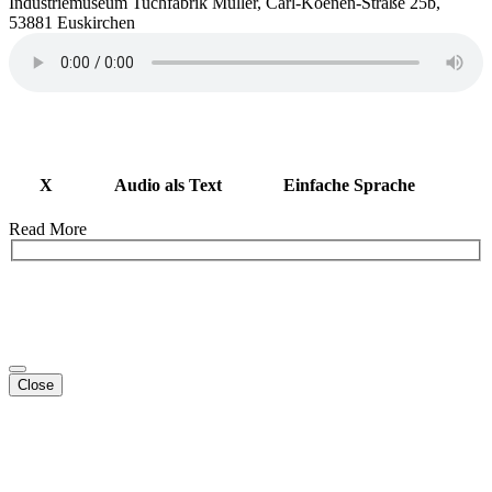
Industriemuseum Tuchfabrik Müller, Carl-Koenen-Straße 25b,
53881 Euskirchen
X
Audio als Text
Einfache Sprache
Read More
© 2022 – 2026 Copyright by: www.future-code.eu
All rights reserved.
Close