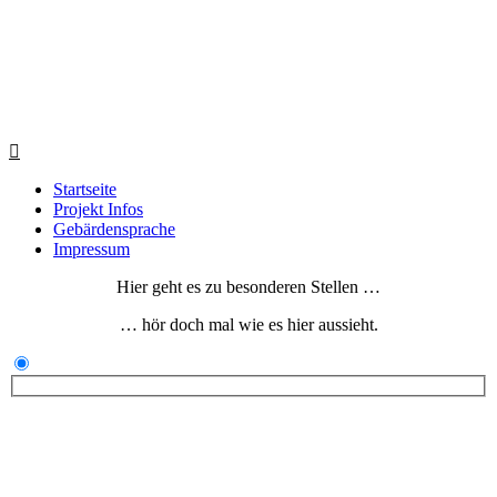
Startseite
Projekt Infos
Gebärdensprache
Impressum
Hier geht es zu besonderen Stellen …
… hör doch mal wie es hier aussieht.
© 2022 – 2026 Copyright by: www.future-code.eu
All rights reserved.