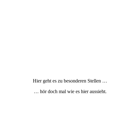
Hier geht es zu besonderen Stellen …
… hör doch mal wie es hier aussieht.
© 2022 – 2026 Copyright by: www.future-code.eu
All rights reserved.