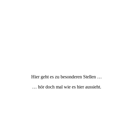
Hier geht es zu besonderen Stellen …
… hör doch mal wie es hier aussieht.
© 2022 – 2026 Copyright by: www.future-code.eu
All rights reserved.