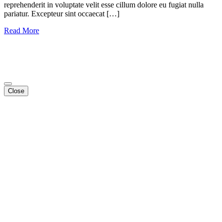
reprehenderit in voluptate velit esse cillum dolore eu fugiat nulla
pariatur. Excepteur sint occaecat […]
Read More
© 2022 – 2026 Copyright by: www.future-code.eu
All rights reserved.
Close